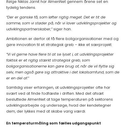
Ifølge Niklas Jarnit har AlmenNet gennem årene set en
tydelig tendens.
“Der er ganske få, som løfter rigtig meget. Det er tit de
samme, som vi støder på, når vi laver udviklingsprojekter og
udviklingspartnerskaber,”
siger han.
Ambitionen er derfor at få flere boligorganisationer med og
gøre innovation til et strategisk greb – ikke et særprojekt.
“Vi vil gerne have flere til at se lyset i, at udviklingsprojekter
faktisk er et rigtig stærkt strategisk greb, som
boligorganisationerne kan gøre brug af, når de vil flytte sig
selv, men også gøre sig attraktive i det lokalsamfund, som de
er en del af.”
Samtidig viser erfaringen, at udviklingsprojekter ofte har
svært ved at finde fodfæste i driften. Med det afsæt
besluttede AlmenNet at tage temperaturen på sektorens
udviklingsarbejde og undersøge, hvad der kendetegner
dem, der lykkes med at skabe varig værdi.
En temperaturmåling som fælles udgangspunkt