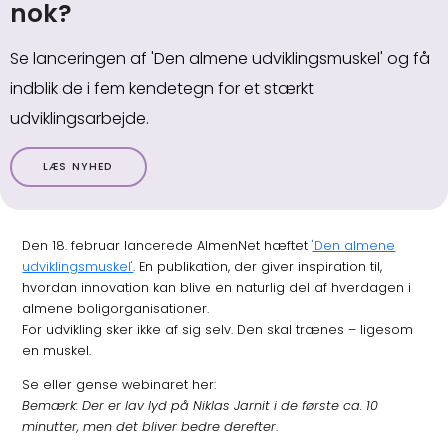
nok?
Se lanceringen af 'Den almene udviklingsmuskel' og få
indblik de i fem kendetegn for et stærkt
udviklingsarbejde.
LÆS NYHED
Den 18. februar lancerede AlmenNet hæftet
'Den almene
udviklingsmuskel'
. En publikation, der giver inspiration til,
hvordan innovation kan blive en naturlig del af hverdagen i
almene boligorganisationer.
For udvikling sker ikke af sig selv. Den skal trænes – ligesom
en muskel.
Se eller gense webinaret her:
Bemærk: Der er lav lyd på
Niklas Jarnit
i de første ca. 10
minutter, men det bliver bedre derefter
.