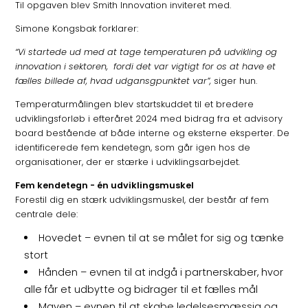
Til opgaven blev Smith Innovation inviteret med.
Simone Kongsbak forklarer:
“Vi startede ud med at tage temperaturen på udvikling og
innovation i sektoren, fordi det var vigtigt for os at have et
fælles billede af, hvad udgansgpunktet var”,
siger hun.
Temperaturmålingen blev startskuddet til et bredere
udviklingsforløb i efteråret 2024 med bidrag fra et advisory
board bestående af både interne og eksterne eksperter. De
identificerede fem kendetegn, som går igen hos de
organisationer, der er stærke i udviklingsarbejdet.
Fem kendetegn - én udviklingsmuskel
Forestil dig en stærk udviklingsmuskel, der består af fem
centrale dele:
Hovedet – evnen til at se målet for sig og tænke
stort
Hånden – evnen til at indgå i partnerskaber, hvor
alle får et udbytte og bidrager til et fælles mål
Maven – evnen til at skabe ledelsesmæssig og