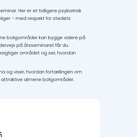
nar. Her er et tidligere psykiatrisk
oliger – med respekt for stedets
ene boligområder kan bygge videre på
ndervejs på årsseminaret får du
besigtiger området og ser, hvordan
ma og viser, hvordan fortællingen om
f attraktive almene boligområder.
6