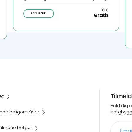
PRIS:
LÆS MERE
Gratis
Tilmel
et
Hold dig 
nde boligområder
boligbygg
almene boliger