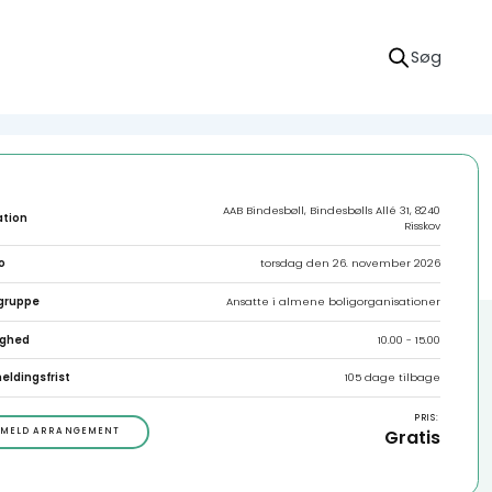
AAB Bindesbøll, Bindesbølls Allé 31, 8240
ation
Risskov
o
torsdag den 26. november 2026
gruppe
Ansatte i almene boligorganisationer
ighed
10.00 - 15.00
eldingsfrist
105 dage tilbage
PRIS:
LMELD ARRANGEMENT
Gratis