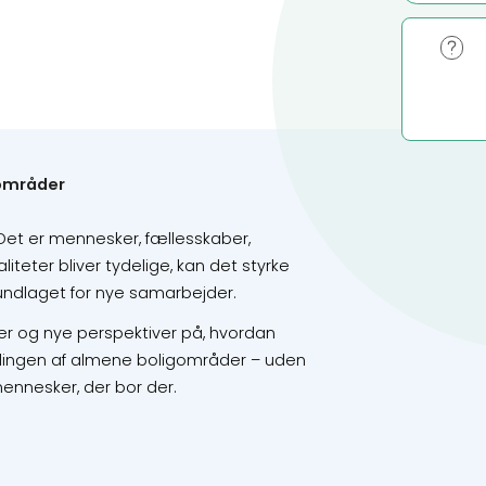
gområder
Det er mennesker, fællesskaber,
iteter bliver tydelige, kan det styrke
ndlaget for nye samarbejder.
jer og nye perspektiver på, hvordan
iklingen af almene boligområder – uden
mennesker, der bor der.