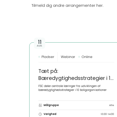
Tilmeld dig andre arrangementer her.
11
AUG.
Pladser
Webinar
Online
Tæt på:
Bæredygtighedsstrategier i 10
boligorganisationer
FSC deler centrale læringer fra udviklingen af
bæredygtighedsstrategier i 10 boligorganisationer
Målgruppe
Alle
Varighed
13.00-14.00