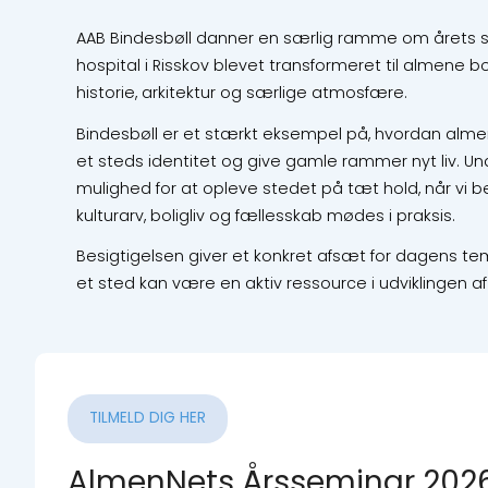
AAB Bindesbøll danner en særlig ramme om årets semi
hospital i Risskov blevet transformeret til almene b
historie, arkitektur og særlige atmosfære.
Bindesbøll er et stærkt eksempel på, hvordan alm
et steds identitet og give gamle rammer nyt liv. U
mulighed for at opleve stedet på tæt hold, når vi 
kulturarv, boligliv og fællesskab mødes i praksis.
Besigtigelsen giver et konkret afsæt for dagens te
et sted kan være en aktiv ressource i udviklingen a
TILMELD DIG HER
AlmenNets Årsseminar 202