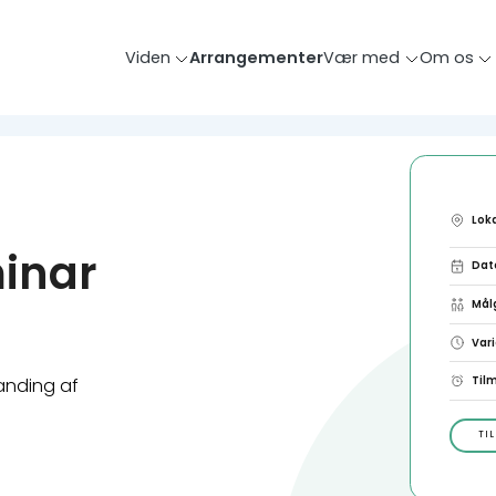
Viden
Arrangementer
Vær med
Om os
Lok
inar
Dat
Mål
Var
Tilm
anding af
TI