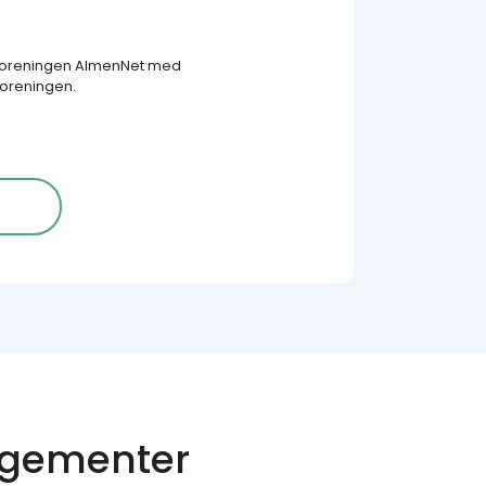
 Foreningen AlmenNet med
foreningen.
gementer