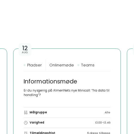
12
AUG.
Pladser
Onlinemøde
Teams
Informationsmøde
Er du nysgerrig på AlmenNets nye Minicall: “fra data til
handling”?
Målgruppe
Alle
Varighed
13.00-13.45
Tilmeldingsfrist
6 dage tilbage