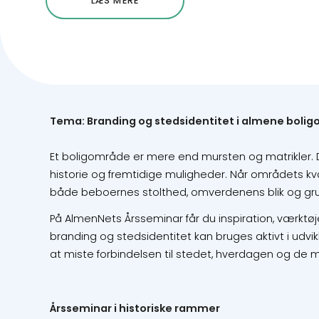
LÆS MERE
Tema: Branding og stedsidentitet i almene boli
Et boligområde er mere end mursten og matrikler. 
historie og fremtidige muligheder. Når områdets kval
både beboernes stolthed, omverdenens blik og gru
På AlmenNets Årsseminar får du inspiration, værktø
branding og stedsidentitet kan bruges aktivt i udv
at miste forbindelsen til stedet, hverdagen og de 
Årsseminar i historiske rammer