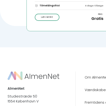
Tilmeldingsfrist
4 dage tilbage
PRIS:
LÆS MERE
Gratis
Om AlmenN
AlmenNet
Værdiskabe
Studiestræde 50
1554 København V
Fremtidens 