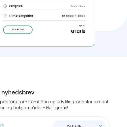
Varighed
13.00-14.00
Tilmeldingsfrist
19 dage tilbage
PRIS:
LÆS MERE
Gratis
d nyhedsbrev
opdateret om fremtiden og udvikling indenfor alment
eri og boligområder - Helt gratis!
VÆLG LISTE